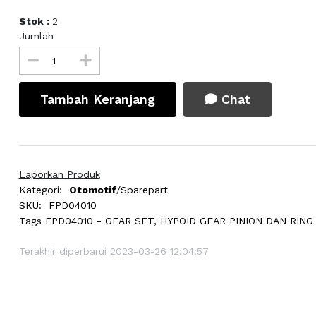
Stok :
2
Jumlah
Tambah Keranjang
Chat
Laporkan Produk
Kategori:
Otomotif
/Sparepart
SKU:
FPD04010
Tags
FPD04010 - GEAR SET, HYPOID GEAR PINION DAN RING
Terakhir diperbarui 2023-03-26 12:04:57