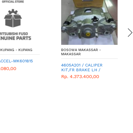
KUPANG - KUPANG
BOSOWA MAKASSAR -
MAKASSAR
ACCEL-MK601815
4605A201 / CALIPER
.080,00
KIT,FR BRAKE LH /
RUMAH KAMPAS REM
Rp. 4.373.400,00
DEPAN KIRI