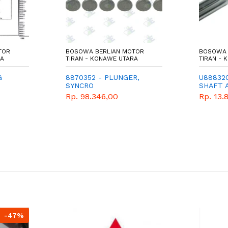
TOR
BOSOWA BERLIAN MOTOR
BOSOWA 
RA
TIRAN - KONAWE UTARA
TIRAN -
G
8870352 - PLUNGER,
U888320
SYNCRO
SHAFT A
Rp. 98.346,00
Rp. 13.
-47%