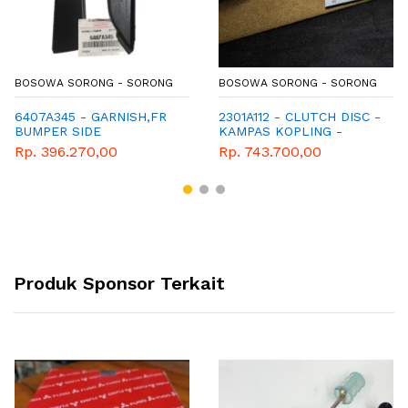
BOSOWA SORONG - SORONG
BOSOWA SORONG - SORONG
6407A345 - GARNISH,FR
2301A112 - CLUTCH DISC -
BUMPER SIDE
KAMPAS KOPLING -
GENUINE SPAREPART -
Rp. 396.270,00
Rp. 743.700,00
MITSUBISHI
Produk Sponsor Terkait