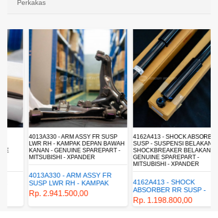
Perkakas
4013A330 - ARM ASSY FR SUSP
4162A413 - SHOCK ABSORBER RR
LWR RH - KAMPAK DEPAN BAWAH
SUSP - SUSPENSI BELAKANG -
KANAN - GENUINE SPAREPART -
SHOCKBREAKER BELAKANG -
MITSUBISHI - XPANDER
GENUINE SPAREPART -
MITSUBISHI - XPANDER
4013A330 - ARM ASSY FR
4162A413 - SHOCK
SUSP LWR RH - KAMPAK
ABSORBER RR SUSP -
DEPAN BAWAH KANAN -
Rp. 2.941.500,00
SUSPENSI BELAKANG -
GENUINE SPAREPART -
Rp. 1.198.800,00
SHOCKBREAKER BELAKANG
MITSUBISHI - XPANDER
- GENUINE SPAREPART -