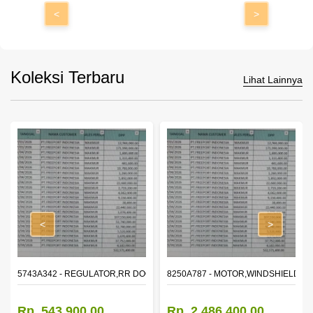
<
>
Koleksi Terbaru
Lihat Lainnya
<
>
OR WINDOW,LH
5743A342 - REGULATOR,RR DOOR WINDOW,RH
8250A787 - MOTOR,WINDSHIELD W
Rp. 543.900,00
Rp. 2.486.400,00