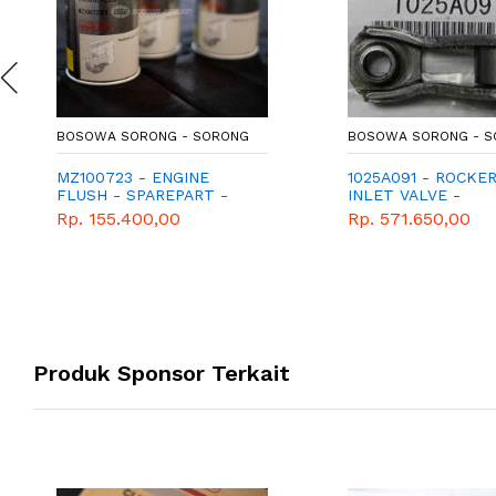
BOSOWA SORONG - SORONG
BOSOWA SORONG - 
MZ100723 - ENGINE
1025A091 - ROCKER
FLUSH - SPAREPART -
INLET VALVE -
MITSUBISHI - XPANDER -
TYPEKB4T
Rp. 155.400,00
Rp. 571.650,00
PAJERO - MIRAGE -
TRITON
Produk Sponsor Terkait