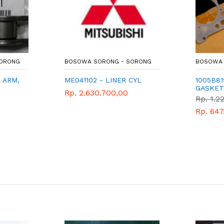
SORONG
BOSOWA SORONG - SORONG
BOSOWA 
 ARM,
ME041102 - LINER CYL
1005B81
GASKET
Rp. 2.630.700,00
Rp. 1.2
Rp. 647