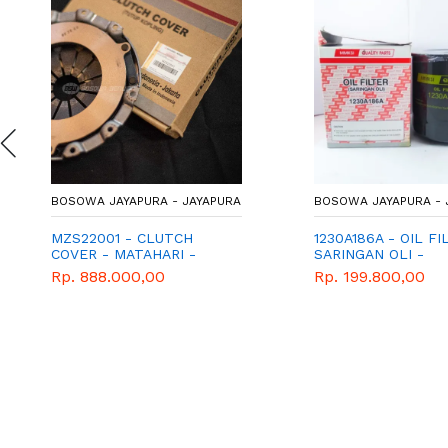
BOSOWA JAYAPURA - JAYAPURA
BOSOWA JAYAPURA - 
MZS22001 - CLUTCH
1230A186A - OIL FI
COVER - MATAHARI -
SARINGAN OLI -
GENUINE SPAREPART
MITSUBISHI - GEN
Rp. 888.000,00
Rp. 199.800,00
MITSUBISHI T120SS
PARTS