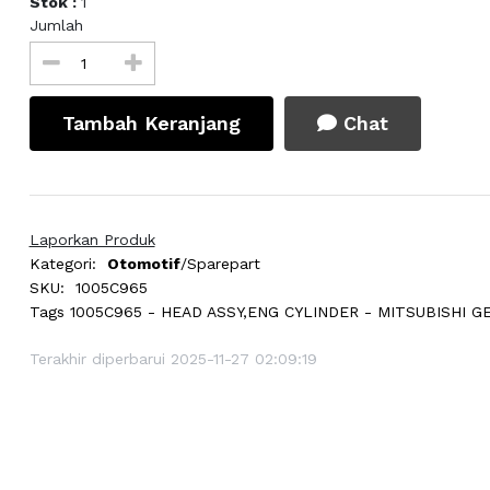
Stok :
1
Jumlah
Tambah Keranjang
Chat
Laporkan Produk
Kategori:
Otomotif
/Sparepart
SKU:
1005C965
Tags
1005C965 - HEAD ASSY,ENG CYLINDER - MITSUBISHI G
Terakhir diperbarui 2025-11-27 02:09:19