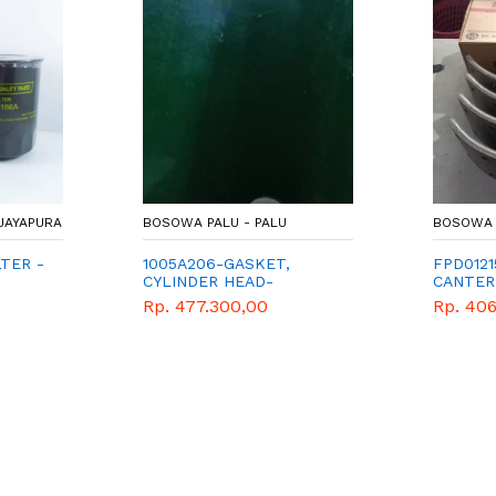
JAYAPURA
BOSOWA PALU - PALU
BOSOWA 
LTER -
1005A206-GASKET,
FPD012
CYLINDER HEAD-
CANTER
UINE
MITSUBISHI - GENUINE
Rp. 477.300,00
Rp. 40