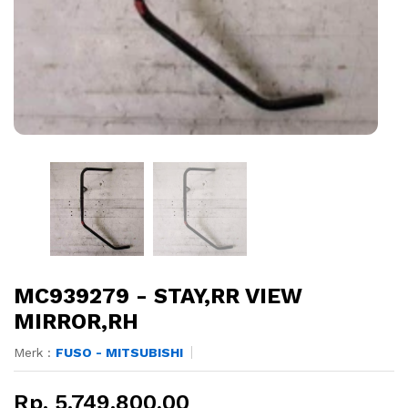
MC939279 - STAY,RR VIEW
MIRROR,RH
Merk :
FUSO - MITSUBISHI
Rp. 5.749.800,00