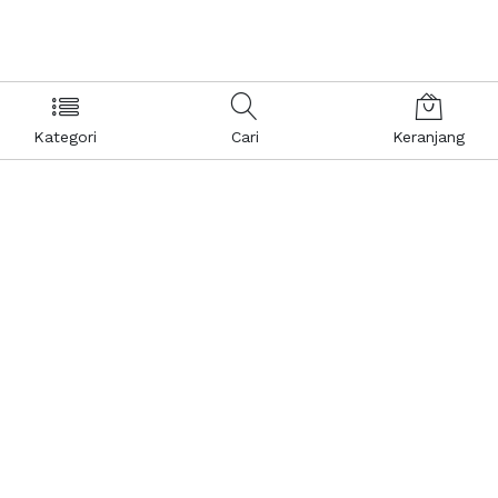
Kategori
Cari
Keranjang
Layanan Pelanggan
Kebijakan & Privasi
Pusat Bantuan
Layanan Pengaduan