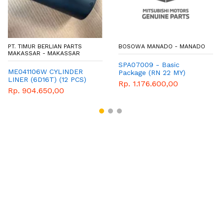
PT. TIMUR BERLIAN PARTS
BOSOWA MANADO - MANADO
MAKASSAR - MAKASSAR
SPA07009 - Basic
ME041106W CYLINDER
Package (RN 22 MY)
LINER (6D16T) (12 PCS)
Rp. 1.176.600,00
MITSUBISHI WIMA TIGA
Rp. 904.650,00
BERLIAN