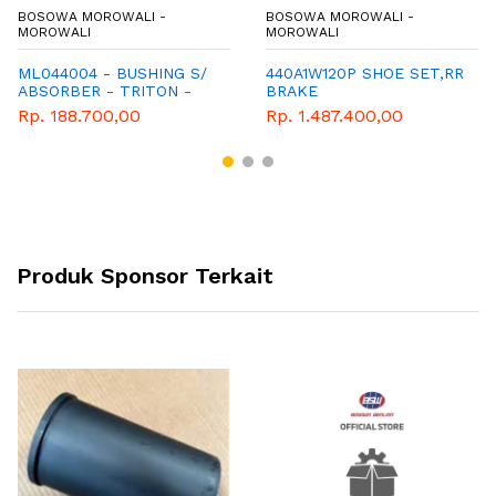
BOSOWA MOROWALI -
BOSOWA MOROWALI -
MOROWALI
MOROWALI
ML044004 - BUSHING S/
440A1W120P SHOE SET,RR
ABSORBER - TRITON -
BRAKE
PAJERO
Rp. 188.700,00
Rp. 1.487.400,00
Produk Sponsor Terkait