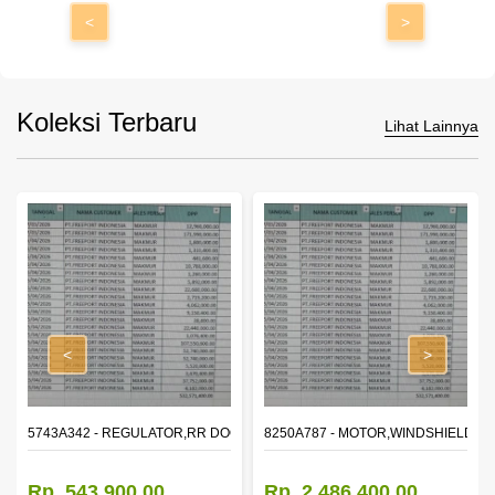
<
>
Koleksi Terbaru
Lihat Lainnya
<
>
OR WINDOW,LH
5743A342 - REGULATOR,RR DOOR WINDOW,RH
8250A787 - MOTOR,WINDSHIELD W
Rp. 543.900,00
Rp. 2.486.400,00