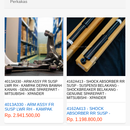
Perkakas
4013A330 - ARM ASSY FR SUSP
4162A413 - SHOCK ABSORBER RR
LWR RH - KAMPAK DEPAN BAWAH
SUSP - SUSPENSI BELAKANG -
KANAN - GENUINE SPAREPART -
SHOCKBREAKER BELAKANG -
MITSUBISHI - XPANDER
GENUINE SPAREPART -
MITSUBISHI - XPANDER
4013A330 - ARM ASSY FR
4162A413 - SHOCK
SUSP LWR RH - KAMPAK
ABSORBER RR SUSP -
DEPAN BAWAH KANAN -
Rp. 2.941.500,00
SUSPENSI BELAKANG -
GENUINE SPAREPART -
Rp. 1.198.800,00
SHOCKBREAKER BELAKANG
MITSUBISHI - XPANDER
- GENUINE SPAREPART -