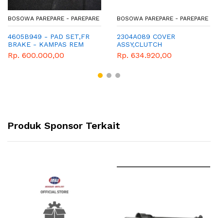
BOSOWA PAREPARE - PAREPARE
BOSOWA PAREPARE - PAREPARE
4605B949 - PAD SET,FR
2304A089 COVER
BRAKE - KAMPAS REM
ASSY,CLUTCH
DEPAN - GENUINE
Rp. 600.000,00
Rp. 634.920,00
SPAREPART MITSUBISHI
Produk Sponsor Terkait