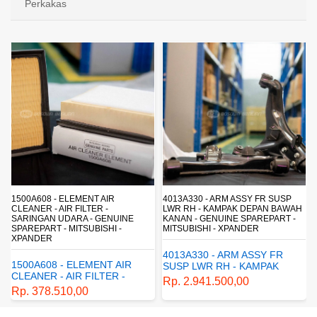
Perkakas
4013A330 - ARM ASSY FR SUSP
4162A413 - SHOCK ABSORBER RR
LWR RH - KAMPAK DEPAN BAWAH
SUSP - SUSPENSI BELAKANG -
KANAN - GENUINE SPAREPART -
SHOCKBREAKER BELAKANG -
MITSUBISHI - XPANDER
GENUINE SPAREPART -
MITSUBISHI - XPANDER
4013A330 - ARM ASSY FR
4162A413 - SHOCK
SUSP LWR RH - KAMPAK
ABSORBER RR SUSP -
DEPAN BAWAH KANAN -
Rp. 2.941.500,00
SUSPENSI BELAKANG -
GENUINE SPAREPART -
Rp. 1.198.800,00
SHOCKBREAKER BELAKANG
MITSUBISHI - XPANDER
- GENUINE SPAREPART -