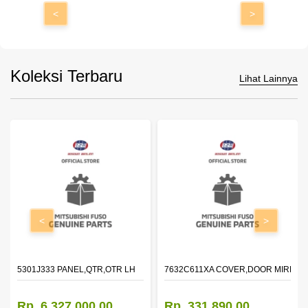
<
>
Koleksi Terbaru
Lihat Lainnya
<
>
DOOR,LH
5301J333 PANEL,QTR,OTR LH
7632C611XA COVER,DOOR MIRROR
Rp. 6.327.000,00
Rp. 331.890,00