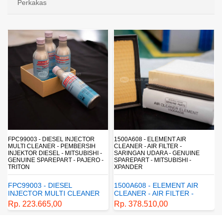
Perkakas
FPC99003 - DIESEL INJECTOR
1500A608 - ELEMENT AIR
MULTI CLEANER - PEMBERSIH
CLEANER - AIR FILTER -
INJEKTOR DIESEL - MITSUBISHI -
SARINGAN UDARA - GENUINE
-
GENUINE SPAREPART - PAJERO -
SPAREPART - MITSUBISHI -
TRITON
XPANDER
FPC99003 - DIESEL
1500A608 - ELEMENT AIR
INJECTOR MULTI CLEANER
CLEANER - AIR FILTER -
- PEMBERSIH INJEKTOR
SARINGAN UDARA -
Rp. 223.665,00
Rp. 378.510,00
DIESEL - MITSUBISHI -
GENUINE SPAREPART -
GENUINE SPAREPART -
MITSUBISHI - XPANDER