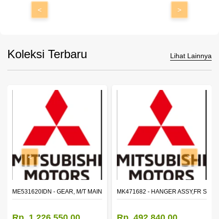
<
>
Koleksi Terbaru
Lihat Lainnya
<
>
N SHAFT 2ND SPEED (M035S5)
ME531620IDN - GEAR, M/T MAIN SHAFT REVERSE
MK471682 - HANGER ASSY,FR SHA
Rp. 1.226.550,00
Rp. 492.840,00