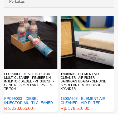
Perkakas
FPC99003 - DIESEL INJECTOR
1500A608 - ELEMENT AIR
MULTI CLEANER - PEMBERSIH
CLEANER - AIR FILTER -
INJEKTOR DIESEL - MITSUBISHI -
SARINGAN UDARA - GENUINE
-
GENUINE SPAREPART - PAJERO -
SPAREPART - MITSUBISHI -
TRITON
XPANDER
FPC99003 - DIESEL
1500A608 - ELEMENT AIR
INJECTOR MULTI CLEANER
CLEANER - AIR FILTER -
- PEMBERSIH INJEKTOR
SARINGAN UDARA -
Rp. 223.665,00
Rp. 378.510,00
DIESEL - MITSUBISHI -
GENUINE SPAREPART -
GENUINE SPAREPART -
MITSUBISHI - XPANDER