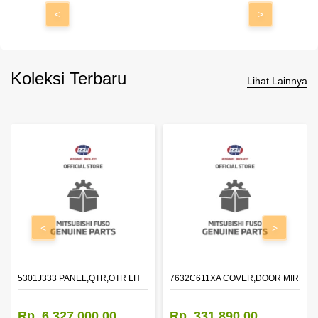
<
>
Koleksi Terbaru
Lihat Lainnya
<
>
DOOR,LH
5301J333 PANEL,QTR,OTR LH
7632C611XA COVER,DOOR MIRROR
Rp. 6.327.000,00
Rp. 331.890,00