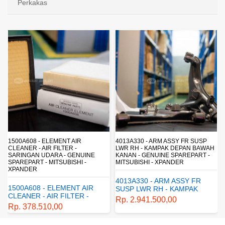
Perkakas
4013A330 - ARM ASSY FR SUSP
4162A413 - SHOCK ABSORBER RR
LWR RH - KAMPAK DEPAN BAWAH
SUSP - SUSPENSI BELAKANG -
KANAN - GENUINE SPAREPART -
SHOCKBREAKER BELAKANG -
MITSUBISHI - XPANDER
GENUINE SPAREPART -
MITSUBISHI - XPANDER
4013A330 - ARM ASSY FR
4162A413 - SHOCK
SUSP LWR RH - KAMPAK
ABSORBER RR SUSP -
DEPAN BAWAH KANAN -
Rp. 2.941.500,00
SUSPENSI BELAKANG -
GENUINE SPAREPART -
Rp. 1.198.800,00
SHOCKBREAKER BELAKANG
MITSUBISHI - XPANDER
- GENUINE SPAREPART -