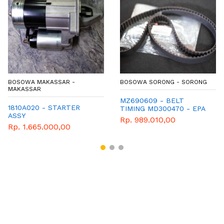
BOSOWA MAKASSAR -
BOSOWA SORONG - SORONG
MAKASSAR
MZ690609 - BELT
1810A020 - STARTER
TIMING MD300470 - EPA
ASSY
ITEM - GENUINE
Rp. 989.010,00
SPAREPART MITSUBISHI
Rp. 1.665.000,00