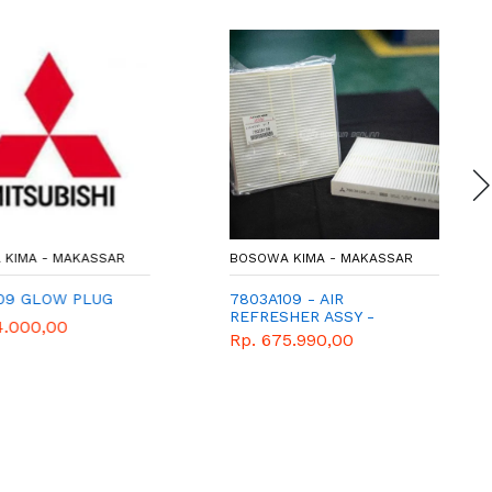
KIMA - MAKASSAR
BOSOWA KIMA - MAKASSAR
09 GLOW PLUG
7803A109 - AIR
REFRESHER ASSY -
4.000,00
SARINGAN UDARA -
Rp. 675.990,00
GENUINE SPAREPART
MITSUBISHI -
OUTLANDER