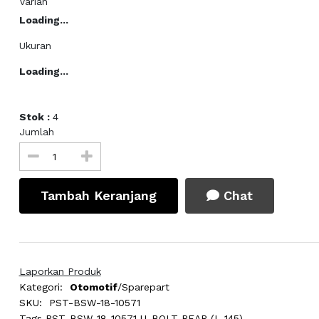
Varian
Loading...
Ukuran
Loading...
Stok :
4
Jumlah
Tambah Keranjang
Chat
Laporkan Produk
Kategori:
Otomotif
/Sparepart
SKU:
PST-BSW-18-10571
Tags
PST-BSW-18-10571 U-BOLT REAR (L 145)