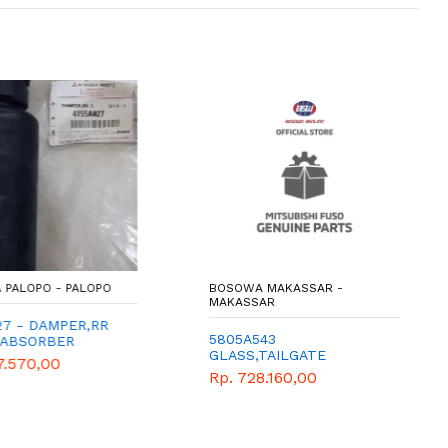
PALOPO - PALOPO
BOSOWA MAKASSAR -
MAKASSAR
7 - DAMPER,RR
5805A543
ABSORBER
GLASS,TAILGATE
7.570,00
WINDOW
Rp. 728.160,00