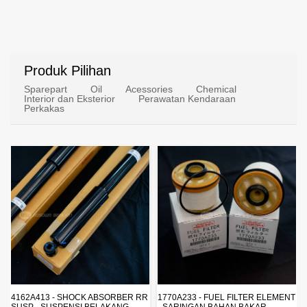
Produk Pilihan
Sparepart
Oil
Acessories
Chemical
Interior dan Eksterior
Perawatan Kendaraan
Perkakas
4162A413 - SHOCK ABSORBER RR
1770A233 - FUEL FILTER ELEMENT
SUSP - SUSPENSI BELAKANG -
- SARINGAN BAHAN BAKAR -