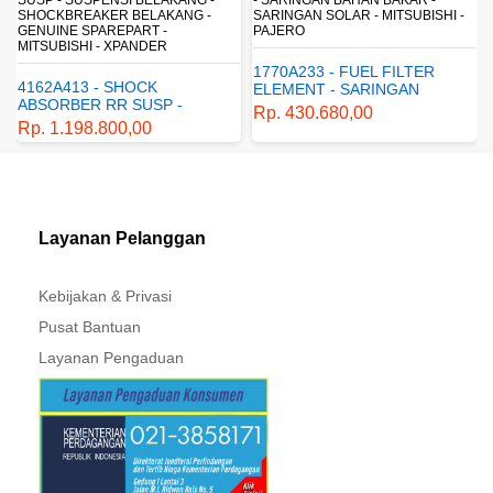
SHOCKBREAKER BELAKANG -
SARINGAN SOLAR - MITSUBISHI -
GENUINE SPAREPART -
PAJERO
MITSUBISHI - XPANDER
1770A233 - FUEL FILTER
4162A413 - SHOCK
ELEMENT - SARINGAN
ABSORBER RR SUSP -
BAHAN BAKAR - SARINGAN
Rp. 430.680,00
SUSPENSI BELAKANG -
SOLAR - MITSUBISHI -
Rp. 1.198.800,00
SHOCKBREAKER BELAKANG
PAJERO
- GENUINE SPAREPART -
MITSUBISHI - XPANDER
Layanan Pelanggan
Kebijakan & Privasi
Pusat Bantuan
Layanan Pengaduan