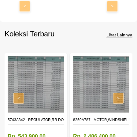
<
>
Koleksi Terbaru
Lihat Lainnya
<
>
OR WINDOW,LH
5743A342 - REGULATOR,RR DOOR WINDOW,RH
8250A787 - MOTOR,WINDSHIELD W
Rp. 543.900,00
Rp. 2.486.400,00