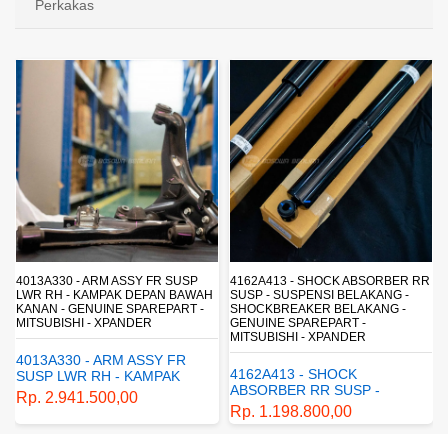
Perkakas
4013A330 - ARM ASSY FR SUSP
4162A413 - SHOCK ABSORBER RR
LWR RH - KAMPAK DEPAN BAWAH
SUSP - SUSPENSI BELAKANG -
KANAN - GENUINE SPAREPART -
SHOCKBREAKER BELAKANG -
MITSUBISHI - XPANDER
GENUINE SPAREPART -
MITSUBISHI - XPANDER
4013A330 - ARM ASSY FR
4162A413 - SHOCK
SUSP LWR RH - KAMPAK
ABSORBER RR SUSP -
DEPAN BAWAH KANAN -
Rp. 2.941.500,00
SUSPENSI BELAKANG -
GENUINE SPAREPART -
Rp. 1.198.800,00
SHOCKBREAKER BELAKANG
MITSUBISHI - XPANDER
- GENUINE SPAREPART -