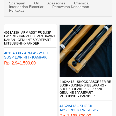
Sparepart
Oil
Acessories
Chemical
Interior dan Eksterior
Perawatan Kendaraan
Perkakas
4013A330 - ARM ASSY FR SUSP
LWR RH - KAMPAK DEPAN BAWAH
KANAN - GENUINE SPAREPART -
MITSUBISHI - XPANDER
4013A330 - ARM ASSY FR
SUSP LWR RH - KAMPAK
DEPAN BAWAH KANAN -
Rp. 2.941.500,00
GENUINE SPAREPART -
MITSUBISHI - XPANDER
4162A413 - SHOCK ABSORBER RR
SUSP - SUSPENSI BELAKANG -
SHOCKBREAKER BELAKANG -
GENUINE SPAREPART -
MITSUBISHI - XPANDER
4162A413 - SHOCK
ABSORBER RR SUSP -
SUSPENSI BELAKANG -
Rp. 1.198.800,00