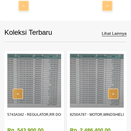
<
>
Koleksi Terbaru
Lihat Lainnya
<
>
OR WINDOW,LH
5743A342 - REGULATOR,RR DOOR WINDOW,RH
8250A787 - MOTOR,WINDSHIELD W
Rp. 543.900,00
Rp. 2.486.400,00