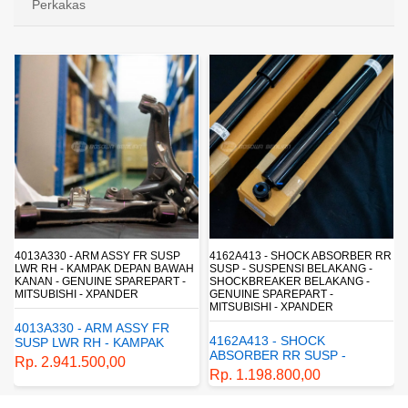
Perkakas
4013A330 - ARM ASSY FR SUSP
4162A413 - SHOCK ABSORBER RR
LWR RH - KAMPAK DEPAN BAWAH
SUSP - SUSPENSI BELAKANG -
KANAN - GENUINE SPAREPART -
SHOCKBREAKER BELAKANG -
MITSUBISHI - XPANDER
GENUINE SPAREPART -
MITSUBISHI - XPANDER
4013A330 - ARM ASSY FR
4162A413 - SHOCK
SUSP LWR RH - KAMPAK
ABSORBER RR SUSP -
DEPAN BAWAH KANAN -
Rp. 2.941.500,00
SUSPENSI BELAKANG -
GENUINE SPAREPART -
Rp. 1.198.800,00
SHOCKBREAKER BELAKANG
MITSUBISHI - XPANDER
- GENUINE SPAREPART -