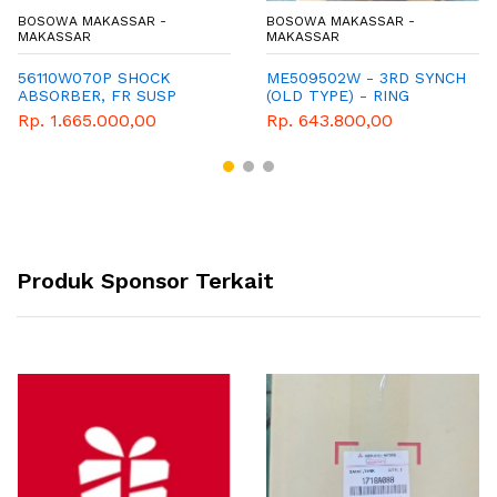
BOSOWA MAKASSAR -
BOSOWA MAKASSAR -
MAKASSAR
MAKASSAR
56110W070P SHOCK
ME509502W - 3RD SYNCH
ABSORBER, FR SUSP
(OLD TYPE) - RING
SINGKROMIS GIGI 2&3 -
Rp. 1.665.000,00
Rp. 643.800,00
MITSUBISHI - GENUINE -
COLT DIESEL - CANTER -
PS125
Produk Sponsor Terkait