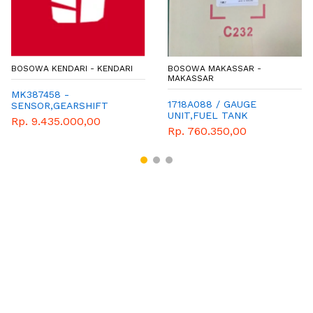
BOSOWA KENDARI - KENDARI
BOSOWA MAKASSAR -
MAKASSAR
MK387458 -
1718A088 / GAUGE
SENSOR,GEARSHIFT
UNIT,FUEL TANK
SPEED FN62
Rp. 9.435.000,00
Rp. 760.350,00