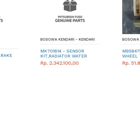
BOSOWA KENDARI - KENDARI
BOSOWA 
MK701614 - SENSOR
MB5847
BRAKE
KIT,RADIATOR WATER
WHEEL 
LEVEL - MITSUBISHI -
L300
Rp. 2.342.100,00
Rp. 51.
GENUINE