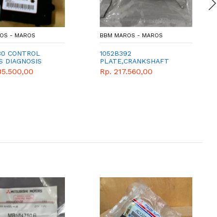
OS - MAROS
BBM MAROS - MAROS
30 CONTROL
1052B392
S DIAGNOSIS
PLATE,CRANKSHAFT
THRUST
85.500,00
Rp. 217.560,00