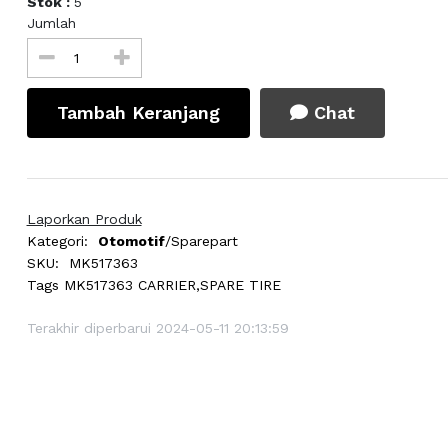
Stok :
5
Jumlah
Tambah Keranjang
Chat
Laporkan Produk
Kategori:
Otomotif
/Sparepart
SKU:
MK517363
Tags
MK517363 CARRIER,SPARE TIRE
Terakhir diperbarui 2024-05-11 20:13:59