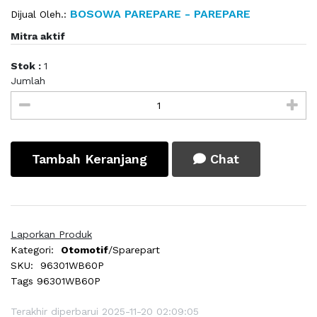
BOSOWA PAREPARE - PAREPARE
Dijual Oleh.:
Mitra aktif
Stok :
1
Jumlah
Tambah Keranjang
Chat
Laporkan Produk
Kategori:
Otomotif
/Sparepart
SKU:
96301WB60P
Tags
96301WB60P
Terakhir diperbarui 2025-11-20 02:09:05