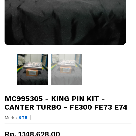
MC995305 - KING PIN KIT -
CANTER TURBO - FE300 FE73 E74
Merk :
KTB
Rp. 1.148.628,00