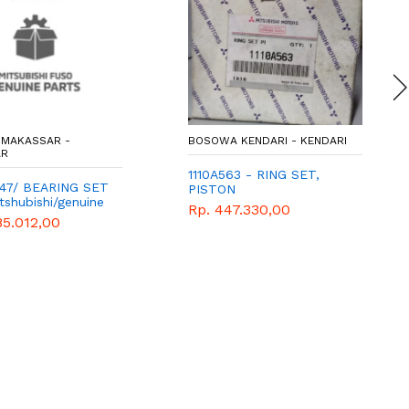
MAKASSAR -
BOSOWA KENDARI - KENDARI
AR
1110A563 - RING SET,
47/ BEARING SET
PISTON
tshubishi/genuine
Rp. 447.330,00
85.012,00