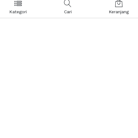
Kategori
Cari
Keranjang
Layanan Pelanggan
Kebijakan & Privasi
Pusat Bantuan
Layanan Pengaduan