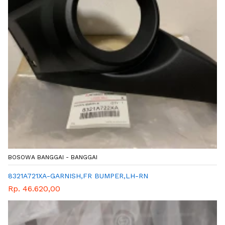
BOSOWA BANGGAI - BANGGAI
8321A721XA-GARNISH,FR BUMPER,LH-RN
Rp. 46.620,00