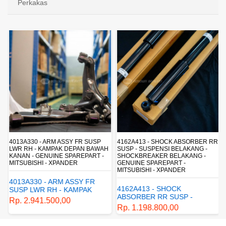
Perkakas
4013A330 - ARM ASSY FR SUSP
4162A413 - SHOCK ABSORBER RR
LWR RH - KAMPAK DEPAN BAWAH
SUSP - SUSPENSI BELAKANG -
KANAN - GENUINE SPAREPART -
SHOCKBREAKER BELAKANG -
MITSUBISHI - XPANDER
GENUINE SPAREPART -
MITSUBISHI - XPANDER
4013A330 - ARM ASSY FR
4162A413 - SHOCK
SUSP LWR RH - KAMPAK
ABSORBER RR SUSP -
DEPAN BAWAH KANAN -
Rp. 2.941.500,00
SUSPENSI BELAKANG -
GENUINE SPAREPART -
Rp. 1.198.800,00
SHOCKBREAKER BELAKANG
MITSUBISHI - XPANDER
- GENUINE SPAREPART -