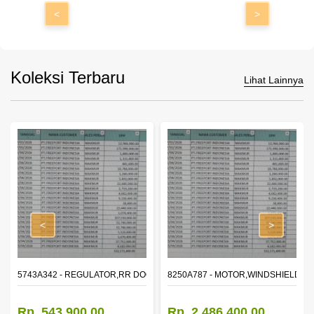
<
>
Koleksi Terbaru
Lihat Lainnya
<
>
OR WINDOW,LH
5743A342 - REGULATOR,RR DOOR WINDOW,RH
8250A787 - MOTOR,WINDSHIELD W
Rp. 543.900,00
Rp. 2.486.400,00