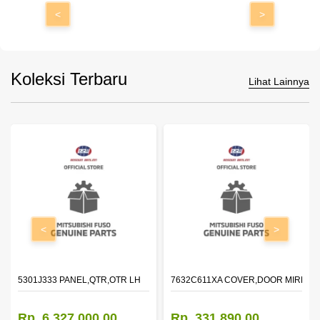
<
>
Koleksi Terbaru
Lihat Lainnya
<
>
DOOR,LH
5301J333 PANEL,QTR,OTR LH
7632C611XA COVER,DOOR MIRROR
Rp. 6.327.000,00
Rp. 331.890,00