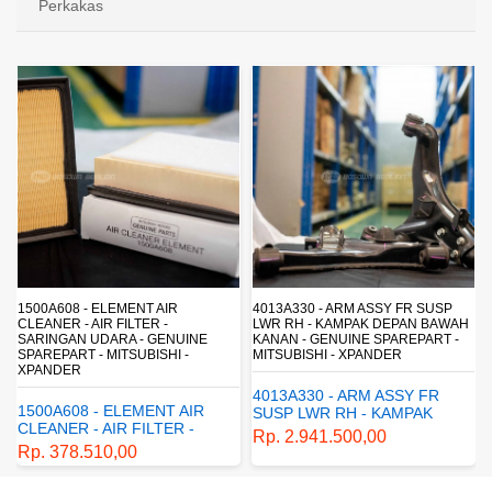
Perkakas
4013A330 - ARM ASSY FR SUSP
4162A413 - SHOCK ABSORBER RR
LWR RH - KAMPAK DEPAN BAWAH
SUSP - SUSPENSI BELAKANG -
KANAN - GENUINE SPAREPART -
SHOCKBREAKER BELAKANG -
MITSUBISHI - XPANDER
GENUINE SPAREPART -
MITSUBISHI - XPANDER
4013A330 - ARM ASSY FR
4162A413 - SHOCK
SUSP LWR RH - KAMPAK
ABSORBER RR SUSP -
DEPAN BAWAH KANAN -
Rp. 2.941.500,00
SUSPENSI BELAKANG -
GENUINE SPAREPART -
Rp. 1.198.800,00
SHOCKBREAKER BELAKANG
MITSUBISHI - XPANDER
- GENUINE SPAREPART -