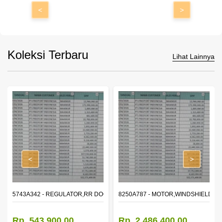
<
>
Koleksi Terbaru
Lihat Lainnya
<
>
OR WINDOW,LH
5743A342 - REGULATOR,RR DOOR WINDOW,RH
8250A787 - MOTOR,WINDSHIELD W
Rp. 543.900,00
Rp. 2.486.400,00