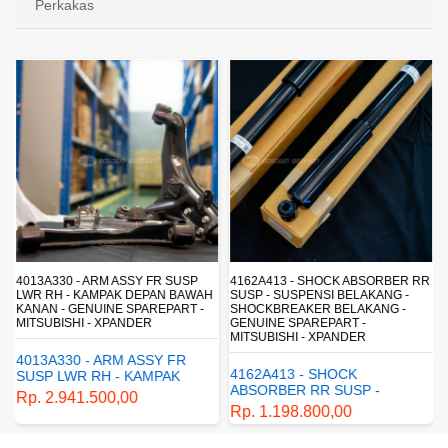
Perkakas
4013A330 - ARM ASSY FR SUSP
4162A413 - SHOCK ABSORBER RR
LWR RH - KAMPAK DEPAN BAWAH
SUSP - SUSPENSI BELAKANG -
KANAN - GENUINE SPAREPART -
SHOCKBREAKER BELAKANG -
MITSUBISHI - XPANDER
GENUINE SPAREPART -
MITSUBISHI - XPANDER
4013A330 - ARM ASSY FR
4162A413 - SHOCK
SUSP LWR RH - KAMPAK
ABSORBER RR SUSP -
DEPAN BAWAH KANAN -
Rp. 2.941.500,00
SUSPENSI BELAKANG -
GENUINE SPAREPART -
Rp. 1.198.800,00
SHOCKBREAKER BELAKANG
MITSUBISHI - XPANDER
- GENUINE SPAREPART -