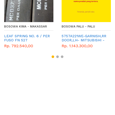
BOSOWA KIMA - MAKASSAR
BOSOWA PALU - PALU
LEAF SPRING NO. 6 / PER
5757A221WE-GARNISH,RR
FUSO FN 527
DOOR,LH- MITSUBISHI -
GENUINE PARTS
Rp. 792.540,00
Rp. 1.143.300,00