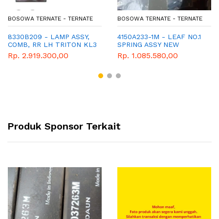
BOSOWA TERNATE - TERNATE
BOSOWA TERNATE - TERNATE
8330B209 - LAMP ASSY,
4150A233-1M - LEAF NO.1
COMB, RR LH TRITON KL3
SPRING ASSY NEW
KL1
TRITON (SU)+BU
Rp. 2.919.300,00
Rp. 1.085.580,00
Produk Sponsor Terkait