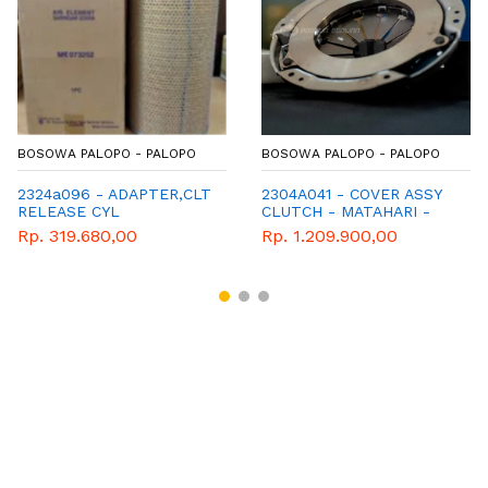
BOSOWA PALOPO - PALOPO
BOSOWA PALOPO - PALOPO
2324a096 - ADAPTER,CLT
2304A041 - COVER ASSY
RELEASE CYL
CLUTCH - MATAHARI -
SPAREPART - MITSUBISHI
Rp. 319.680,00
Rp. 1.209.900,00
- MIRAGE