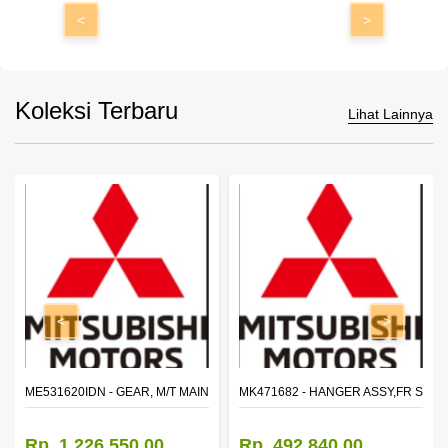
<
>
Koleksi Terbaru
Lihat Lainnya
<
>
N SHAFT 2ND SPEED (M035S5)
ME531620IDN - GEAR, M/T MAIN SHAFT REVERSE
MK471682 - HANGER ASSY,FR SHA
Rp. 1.226.550,00
Rp. 492.840,00