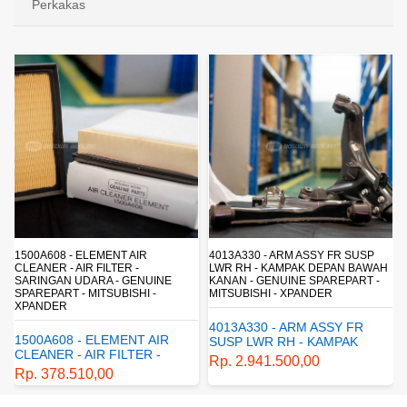
Perkakas
1500A608 - ELEMENT AIR
4013A330 - ARM ASSY FR SUSP
CLEANER - AIR FILTER -
LWR RH - KAMPAK DEPAN BAWAH
SARINGAN UDARA - GENUINE
KANAN - GENUINE SPAREPART -
SPAREPART - MITSUBISHI -
MITSUBISHI - XPANDER
XPANDER
4013A330 - ARM ASSY FR
1500A608 - ELEMENT AIR
SUSP LWR RH - KAMPAK
CLEANER - AIR FILTER -
DEPAN BAWAH KANAN -
Rp. 2.941.500,00
SARINGAN UDARA -
GENUINE SPAREPART -
Rp. 378.510,00
GENUINE SPAREPART -
MITSUBISHI - XPANDER
MITSUBISHI - XPANDER