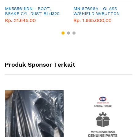
MK585611IDN - BOOT,
MN167696A - GLASS
BRAKE CYL DUST BI d320
W/SHIELD W/BUTTON
SHADEB
Rp. 21.645,00
Rp. 1.665.000,00
Produk Sponsor Terkait