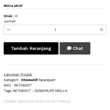
Mitra aktif
Stok :
6
Jumlah
Tambah Keranjang
Chat
Laporkan Produk
Kategori:
Otomotif
/Sparepart
SKU:
4670B007
Tags
4670B007 - SENSOR,RR ABS,LH
Terakhir diperbarui 2026-03-05 01:58:25