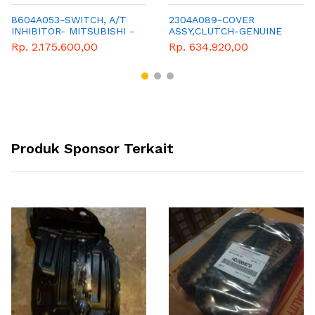
8604A053-SWITCH, A/T
2304A089-COVER
INHIBITOR- MITSUBISHI -
ASSY,CLUTCH-GENUINE
GENUINE PARTS
PART
Rp. 2.175.600,00
Rp. 634.920,00
Produk Sponsor Terkait