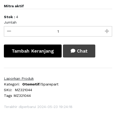
Mitra aktif
Stok :
4
Jumlah
Tambah Keranjang
Chat
Laporkan Produk
Kategori:
Otomotif
/Sparepart
SKU:
MZ321044
Tags
MZ321044
Terakhir diperbarui 2024-05-23 19:24:18