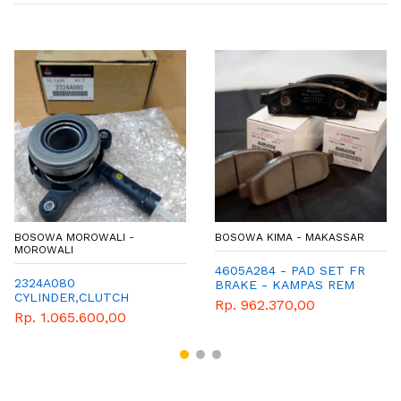
BOSOWA MOROWALI -
BOSOWA KIMA - MAKASSAR
MOROWALI
4605A284 - PAD SET FR
2324A080
BRAKE - KAMPAS REM
CYLINDER,CLUTCH
DEPAN - MITSUBISHI
Rp. 962.370,00
RELEASE CONCEN -
GENUINE SPAREPART -
Rp. 1.065.600,00
LAHAR PENINDIS -
PAJERO
XPANDER/TRITON
KL1T/OUTLANDER