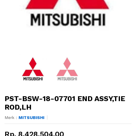
PST-BSW-18-07701 END ASSY,TIE
ROD,LH
Merk :
MITSUBISHI
Rp. 8.428.504,00