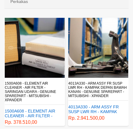
Perkakas
4013A330 - ARM ASSY FR SUSP
4162A413 - SHOCK ABSORBER RR
LWR RH - KAMPAK DEPAN BAWAH
SUSP - SUSPENSI BELAKANG -
KANAN - GENUINE SPAREPART -
SHOCKBREAKER BELAKANG -
MITSUBISHI - XPANDER
GENUINE SPAREPART -
MITSUBISHI - XPANDER
4013A330 - ARM ASSY FR
4162A413 - SHOCK
SUSP LWR RH - KAMPAK
ABSORBER RR SUSP -
DEPAN BAWAH KANAN -
Rp. 2.941.500,00
SUSPENSI BELAKANG -
GENUINE SPAREPART -
Rp. 1.198.800,00
SHOCKBREAKER BELAKANG
MITSUBISHI - XPANDER
- GENUINE SPAREPART -