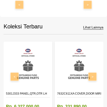
<
>
Koleksi Terbaru
Lihat Lainnya
<
>
DOOR,LH
5301J333 PANEL,QTR,OTR LH
7632C611XA COVER,DOOR MIRROR
Rp. 6.327.000,00
Rp. 331.890,00