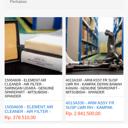
Perkakas
4013A330 - ARM ASSY FR SUSP
4162A413 - SHOCK ABSORBER RR
LWR RH - KAMPAK DEPAN BAWAH
SUSP - SUSPENSI BELAKANG -
KANAN - GENUINE SPAREPART -
SHOCKBREAKER BELAKANG -
MITSUBISHI - XPANDER
GENUINE SPAREPART -
MITSUBISHI - XPANDER
4013A330 - ARM ASSY FR
4162A413 - SHOCK
SUSP LWR RH - KAMPAK
ABSORBER RR SUSP -
DEPAN BAWAH KANAN -
Rp. 2.941.500,00
SUSPENSI BELAKANG -
GENUINE SPAREPART -
Rp. 1.198.800,00
SHOCKBREAKER BELAKANG
MITSUBISHI - XPANDER
- GENUINE SPAREPART -