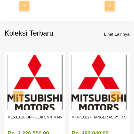
<
>
Koleksi Terbaru
Lihat Lainnya
<
>
N SHAFT 2ND SPEED (M035S5)
ME531620IDN - GEAR, M/T MAIN SHAFT REVERSE
MK471682 - HANGER ASSY,FR SHA
Rp. 1.226.550,00
Rp. 492.840,00