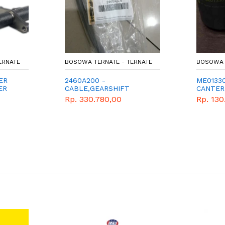
ERNATE
BOSOWA TERNATE - TERNATE
BOSOWA 
ER
2460A200 -
ME01330
ER
CABLE,GEARSHIFT
CANTER
SELECT - KABEL
Rp. 330.780,00
Rp. 130
VERSENELENG L300 E4
PENDEK