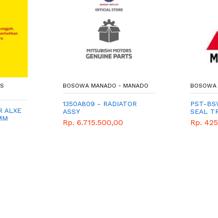
TS
BOSOWA MANADO - MANADO
BOSOWA 
1350A809 - RADIATOR
PST-BSW
R ALXE
ASSY
SEAL T
MM
Rp. 6.715.500,00
Rp. 425