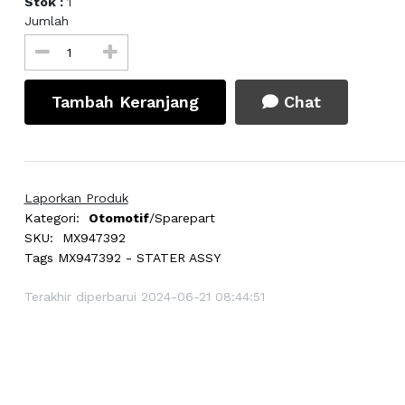
Stok :
1
Jumlah
Tambah Keranjang
Chat
Laporkan Produk
Kategori:
Otomotif
/Sparepart
SKU:
MX947392
Tags
MX947392 - STATER ASSY
Terakhir diperbarui 2024-06-21 08:44:51