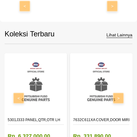
<
>
Koleksi Terbaru
Lihat Lainnya
<
>
DOOR,LH
5301J333 PANEL,QTR,OTR LH
7632C611XA COVER,DOOR MIRROR
Rp. 6.327.000,00
Rp. 331.890,00