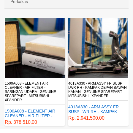
Perkakas
4013A330 - ARM ASSY FR SUSP
4162A413 - SHOCK ABSORBER
LWR RH - KAMPAK DEPAN BAWAH
SUSP - SUSPENSI BELAKANG -
NE
KANAN - GENUINE SPAREPART -
SHOCKBREAKER BELAKANG -
MITSUBISHI - XPANDER
GENUINE SPAREPART -
MITSUBISHI - XPANDER
4013A330 - ARM ASSY FR
R
4162A413 - SHOCK
SUSP LWR RH - KAMPAK
ABSORBER RR SUSP -
DEPAN BAWAH KANAN -
Rp. 2.941.500,00
SUSPENSI BELAKANG -
GENUINE SPAREPART -
Rp. 1.198.800,00
SHOCKBREAKER BELAKA
MITSUBISHI - XPANDER
- GENUINE SPAREPART -