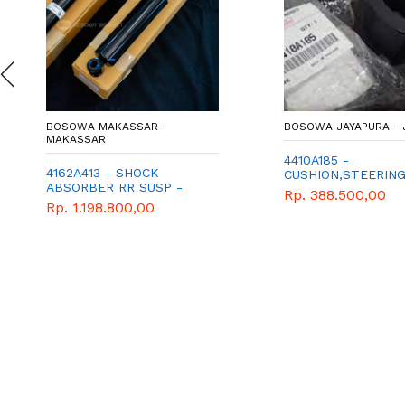
BOSOWA MAKASSAR -
BOSOWA JAYAPURA - 
MAKASSAR
4410A185 -
4162A413 - SHOCK
CUSHION,STEERIN
ABSORBER RR SUSP -
Rp. 388.500,00
SUSPENSI BELAKANG -
Rp. 1.198.800,00
SHOCKBREAKER
BELAKANG - GENUINE
SPAREPART - MITSUBISHI
- XPANDER