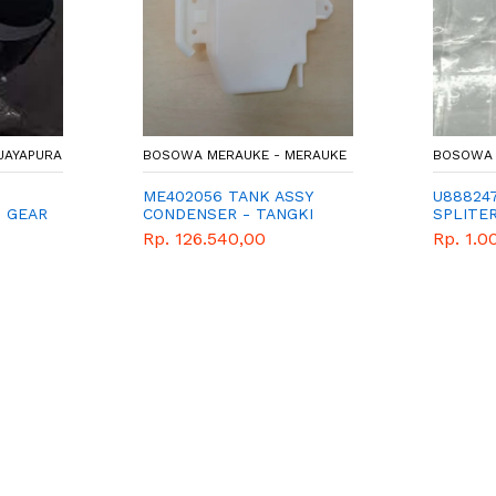
JAYAPURA
BOSOWA MERAUKE - MERAUKE
BOSOWA 
ME402056 TANK ASSY
U88824
G GEAR
CONDENSER - TANGKI
SPLITE
CADANGAN
Rp. 126.540,00
Rp. 1.0