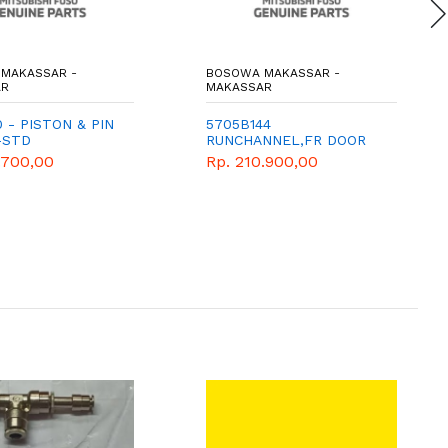
MAKASSAR -
BOSOWA MAKASSAR -
AR
MAKASSAR
0 - PISTON & PIN
5705B144
-STD
RUNCHANNEL,FR DOOR
WINDOW GLASS,RH
.700,00
Rp. 210.900,00