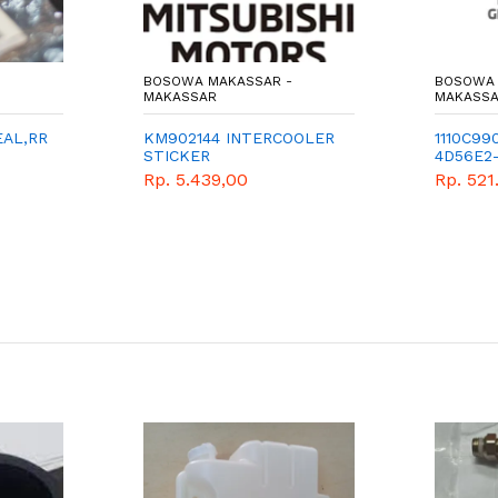
BOSOWA MAKASSAR -
BOSOWA 
MAKASSAR
MAKASS
EAL,RR
KM902144 INTERCOOLER
1110C99
STICKER
4D56E2
RT
Rp. 5.439,00
Rp. 521