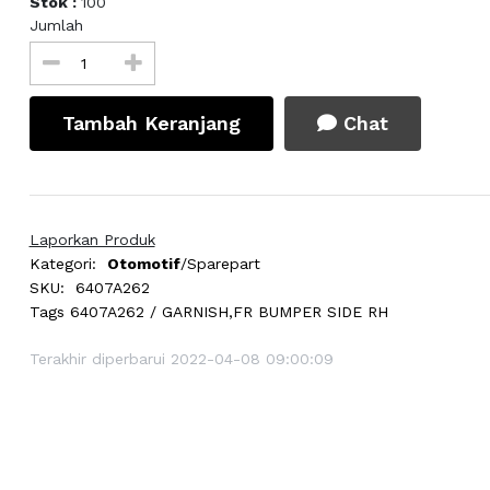
Stok :
100
Jumlah
Tambah Keranjang
Chat
Laporkan Produk
Kategori:
Otomotif
/Sparepart
SKU:
6407A262
Tags
6407A262 / GARNISH,FR BUMPER SIDE RH
Terakhir diperbarui 2022-04-08 09:00:09