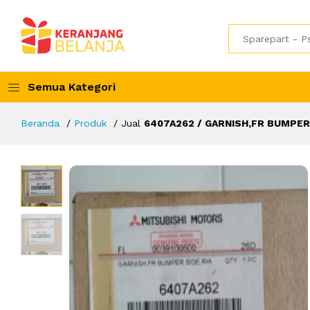
Semua Kategori
Beranda
Produk
Jual
6407A262 / GARNISH,FR BUMPER