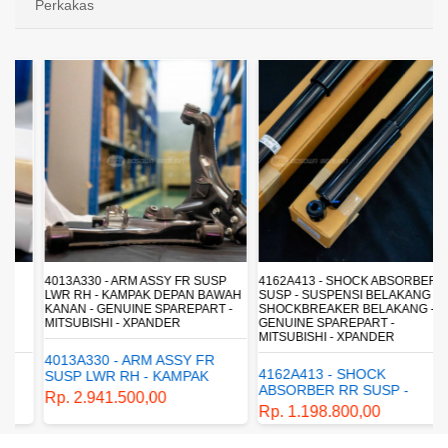
Perkakas
4013A330 - ARM ASSY FR SUSP
4162A413 - SHOCK ABSORBER RR
LWR RH - KAMPAK DEPAN BAWAH
SUSP - SUSPENSI BELAKANG -
KANAN - GENUINE SPAREPART -
SHOCKBREAKER BELAKANG -
MITSUBISHI - XPANDER
GENUINE SPAREPART -
MITSUBISHI - XPANDER
4013A330 - ARM ASSY FR
4162A413 - SHOCK
SUSP LWR RH - KAMPAK
ABSORBER RR SUSP -
DEPAN BAWAH KANAN -
Rp. 2.941.500,00
SUSPENSI BELAKANG -
GENUINE SPAREPART -
Rp. 1.198.800,00
SHOCKBREAKER BELAKANG
MITSUBISHI - XPANDER
- GENUINE SPAREPART -