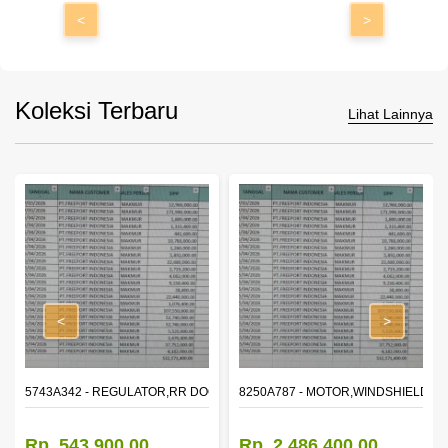
<
>
Koleksi Terbaru
Lihat Lainnya
<
>
OR WINDOW,LH
5743A342 - REGULATOR,RR DOOR WINDOW,RH
8250A787 - MOTOR,WINDSHIELD W
Rp. 543.900,00
Rp. 2.486.400,00