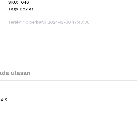
SKU:
046
Tags
Box es
Terakhir diperbarui 2024-12-30 17:40:36
ada ulasan
24 S