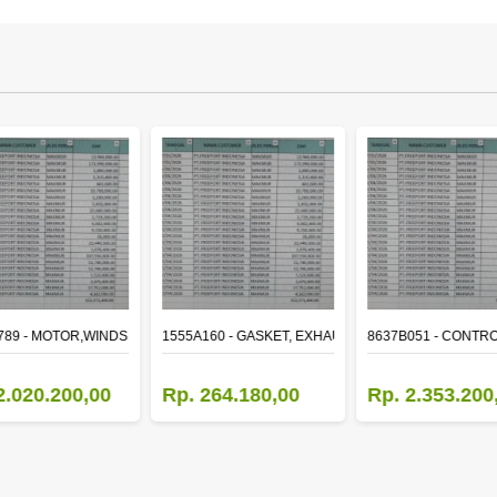
ER
789 - MOTOR,WINDSHIELD WIPER
1555A160 - GASKET, EXHAUST MANIFOLD
8637B051 - CONTRO
2.020.200,00
Rp. 264.180,00
Rp. 2.353.200