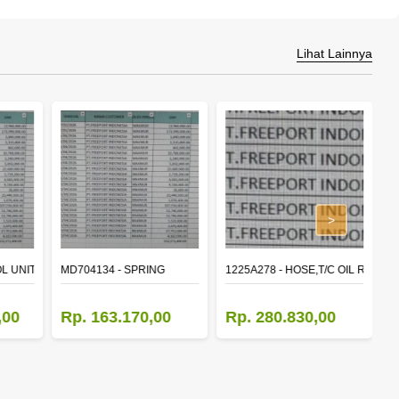
Lihat Lainnya
>
L UNIT,TIME & ALARM
MD704134 - SPRING
1225A278 - HOSE,T/C OIL RETUR
8
,00
Rp. 163.170,00
Rp. 280.830,00
R