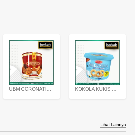
UBM CORONATION ASSORTED BISKUIT KALENG 450 GRAM
KOKOLA KUKIS HYGIENIC MILK VANILLA PACK 320 GR
Lihat Lainnya