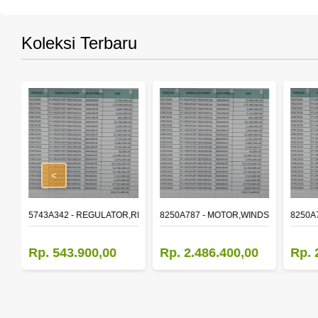
Koleksi Terbaru
<
,RR DOOR WINDOW,LH
5743A342 - REGULATOR,RR DOOR WINDOW,RH
8250A787 - MOTOR,WINDSHIELD WIP
8250A
Rp. 543.900,00
Rp. 2.486.400,00
Rp. 