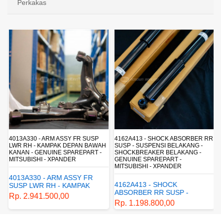
Perkakas
4013A330 - ARM ASSY FR SUSP
4162A413 - SHOCK ABSORBER RR
LWR RH - KAMPAK DEPAN BAWAH
SUSP - SUSPENSI BELAKANG -
KANAN - GENUINE SPAREPART -
SHOCKBREAKER BELAKANG -
MITSUBISHI - XPANDER
GENUINE SPAREPART -
MITSUBISHI - XPANDER
4013A330 - ARM ASSY FR
4162A413 - SHOCK
SUSP LWR RH - KAMPAK
ABSORBER RR SUSP -
DEPAN BAWAH KANAN -
Rp. 2.941.500,00
SUSPENSI BELAKANG -
GENUINE SPAREPART -
Rp. 1.198.800,00
SHOCKBREAKER BELAKANG
MITSUBISHI - XPANDER
- GENUINE SPAREPART -