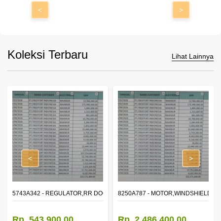
<
>
Koleksi Terbaru
Lihat Lainnya
<
>
OR WINDOW,LH
5743A342 - REGULATOR,RR DOOR WINDOW,RH
8250A787 - MOTOR,WINDSHIELD W
Rp. 543.900,00
Rp. 2.486.400,00