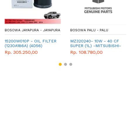
BOSOWA JAYAPURA - JAYAPURA
BOSOWA PALU - PALU
15200W010P - OIL FILTER
MZ320240- 10W - 40 CF
(1230A186A) (4D56)
SUPER (1L) -MITSUBISHI-
GENEUNE-PART-TRITON
Rp. 305.250,00
Rp. 108.780,00