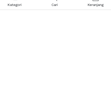
Kategori
Cari
Keranjang
Layanan Pelanggan
Kebijakan & Privasi
Pusat Bantuan
Layanan Pengaduan