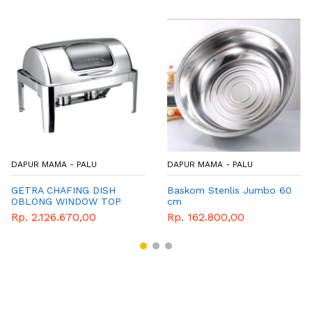
DAPUR MAMA - PALU
DAPUR MAMA - PALU
GETRA CHAFING DISH
Baskom Stenlis Jumbo 60
OBLONG WINDOW TOP
cm
YF-723KS
Rp. 2.126.670,00
Rp. 162.800,00