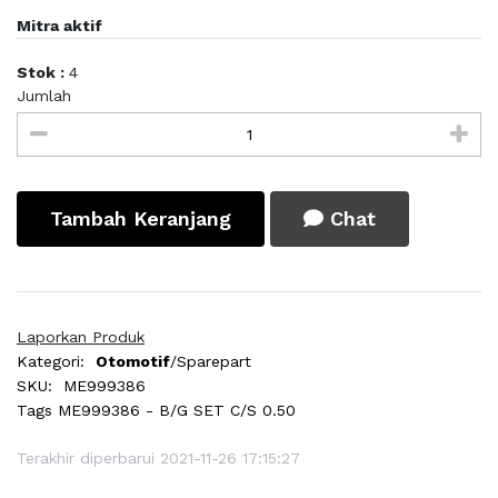
Mitra aktif
Stok :
4
Jumlah
Tambah Keranjang
Chat
Laporkan Produk
Kategori:
Otomotif
/Sparepart
SKU:
ME999386
Tags
ME999386 - B/G SET C/S 0.50
Terakhir diperbarui 2021-11-26 17:15:27