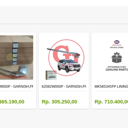
W000P - GARNISH,FR BUMPER SIDE
62082W000P - GARNISH,FR BUMPER SIDE
MK585345FP LINING
365.190,00
Rp. 305.250,00
Rp. 710.400,0