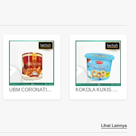
UBM CORONATION ASSORTED BISKUIT KALENG 450 GRAM
KOKOLA KUKIS HYGIENIC MILK VANILLA PACK 320 GR
Lihat Lainnya