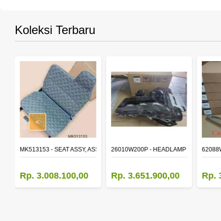
Koleksi Terbaru
<
STON STD
MK513153 - SEAT ASSY, ASSISTANT
26010W200P - HEADLAMP ASSY,RH
62088
Rp. 3.008.100,00
Rp. 3.651.900,00
Rp. 