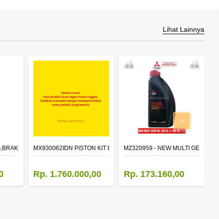
Lihat Lainnya
>
,BRAKE 410X150 (F/A),RIVET
MX930062IDN PISTON KIT EURO 4
MZ320959 - NEW MULTI GEAR OIL 
M
0
Rp. 1.760.000,00
Rp. 173.160,00
R