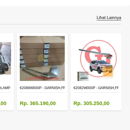
Lihat Lainnya
>
DLAMP ASSY,RH
62088W000P - GARNISH,FR BUMPER SIDE
62082W000P - GARNISH,FR BUM
M
,00
Rp. 365.190,00
Rp. 305.250,00
R