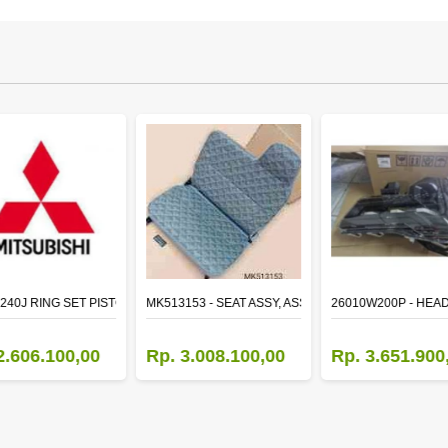
TR LH
240J RING SET PISTON STD
MK513153 - SEAT ASSY, ASSISTANT
26010W200P - HEA
2.606.100,00
Rp. 3.008.100,00
Rp. 3.651.900