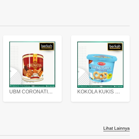
UBM CORONATION ASSORTED BISKUIT KALENG 450 GRAM
KOKOLA KUKIS HYGIENIC MILK VANILLA PACK 320 GR
Lihat Lainnya