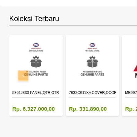
Koleksi Terbaru
<
OLDER,DOOR,LH
5301J333 PANEL,QTR,OTR LH
7632C611XA COVER,DOOR MIRROR,O
ME997
Rp. 6.327.000,00
Rp. 331.890,00
Rp. 