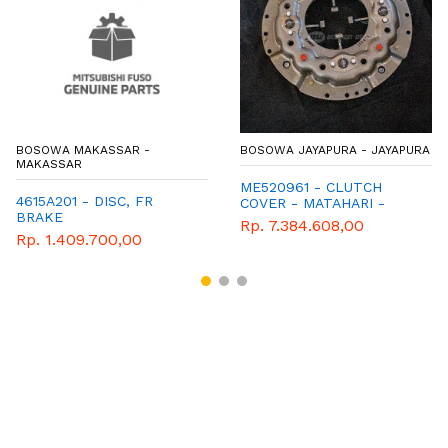
BOSOWA MAKASSAR -
BOSOWA JAYAPURA - JAYAPURA
MAKASSAR
ME520961 - CLUTCH
4615A201 - DISC, FR
COVER - MATAHARI -
BRAKE
GENUINE SPAREPART
Rp. 7.384.608,00
MITSUBISHI FUSO FM517
Rp. 1.409.700,00