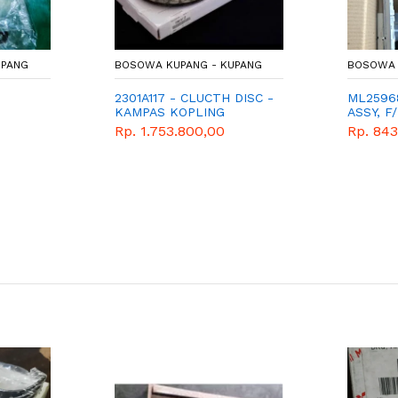
UPANG
BOSOWA KUPANG - KUPANG
BOSOWA 
2301A117 - CLUCTH DISC -
ML2596
KAMPAS KOPLING
ASSY, F
TRITON - KL3T - KB7T
REGULA
Rp. 1.753.800,00
Rp. 84
CANTER