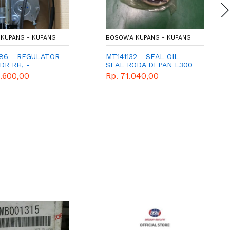
KUPANG - KUPANG
BOSOWA KUPANG - KUPANG
86 - REGULATOR
MT141132 - SEAL OIL -
/DR RH, -
SEAL RODA DEPAN L300
TOR PINTU
3.600,00
Rp. 71.040,00
 - MITSUBISHI