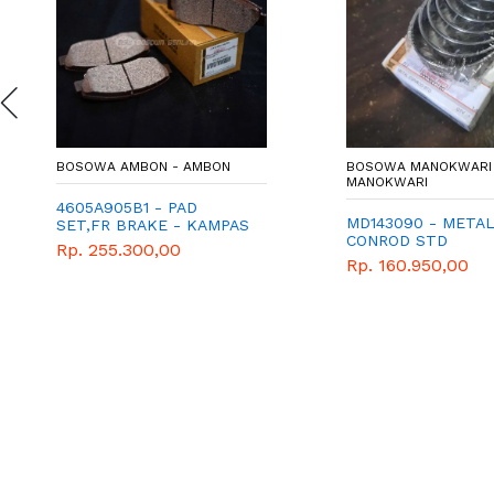
BOSOWA AMBON - AMBON
BOSOWA MANOKWARI 
MANOKWARI
4605A905B1 - PAD
MD143090 - META
SET,FR BRAKE - KAMPAS
CONROD STD
REM DEPAN - GENUINE
Rp. 255.300,00
SPAREPART MITSUBISHI
Rp. 160.950,00