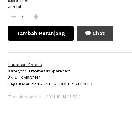
Stok :
100
Jumlah
Tambah Keranjang
Chat
Laporkan Produk
Kategori:
Otomotif
/Sparepart
SKU:
KM902144
Tags
KM902144 - INTERCOOLER STICKER
Terakhir diperbarui 2021-10-14 15:52:11