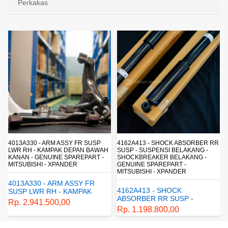
Perkakas
4013A330 - ARM ASSY FR SUSP
4162A413 - SHOCK ABSORBER RR
LWR RH - KAMPAK DEPAN BAWAH
SUSP - SUSPENSI BELAKANG -
KANAN - GENUINE SPAREPART -
SHOCKBREAKER BELAKANG -
MITSUBISHI - XPANDER
GENUINE SPAREPART -
MITSUBISHI - XPANDER
4013A330 - ARM ASSY FR
4162A413 - SHOCK
SUSP LWR RH - KAMPAK
ABSORBER RR SUSP -
DEPAN BAWAH KANAN -
Rp. 2.941.500,00
SUSPENSI BELAKANG -
GENUINE SPAREPART -
Rp. 1.198.800,00
SHOCKBREAKER BELAKANG
MITSUBISHI - XPANDER
- GENUINE SPAREPART -