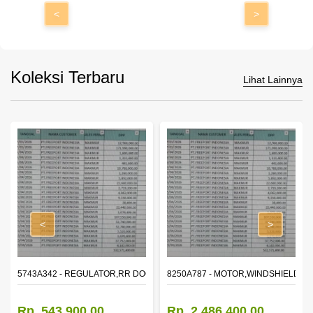
<
>
Koleksi Terbaru
Lihat Lainnya
<
>
OR WINDOW,LH
5743A342 - REGULATOR,RR DOOR WINDOW,RH
8250A787 - MOTOR,WINDSHIELD W
Rp. 543.900,00
Rp. 2.486.400,00